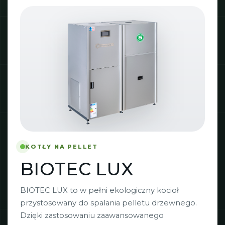
KOTŁY NA PELLET
BIOTEC LUX
BIOTEC LUX to w pełni ekologiczny kocioł
przystosowany do spalania pelletu drzewnego.
Dzięki zastosowaniu zaawansowanego