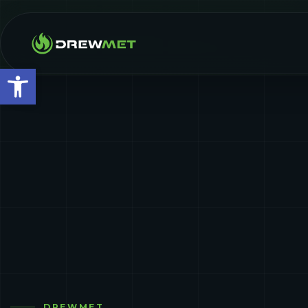
Otwórz pasek narzędzi
DREWMET