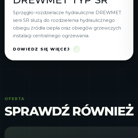
Sprzęgło-rozdzielacze hydrauliczne DREWMET
serii SR służą do rozdzielenia hydraulicznego
obiegu źródła ciepła oraz obiegów grzewczych
instalacji centralnego ogrzewania.
DOWIEDZ SIĘ WIĘCEJ
OFERTA
SPRAWDŹ RÓWNIEŻ