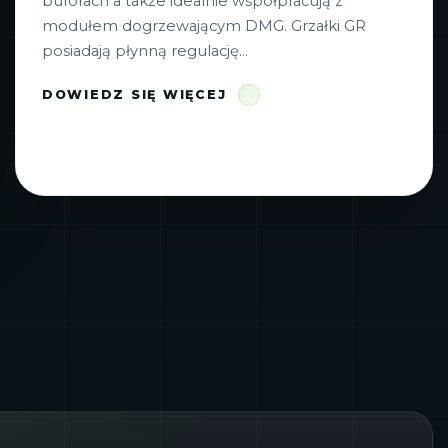
buforach a także idealnie współpracują z
modułem dogrzewającym DMG. Grzałki GR
posiadają płynną regulację...
DOWIEDZ SIĘ WIĘCEJ