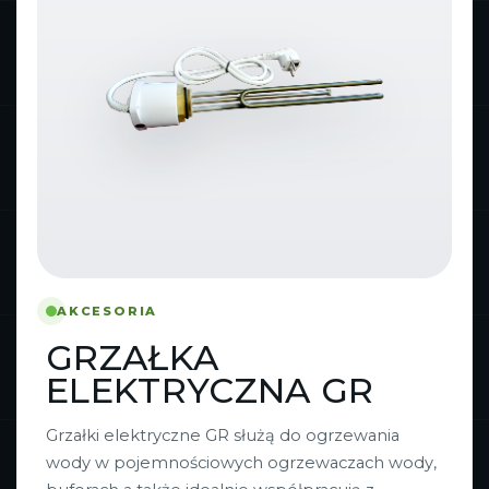
AKCESORIA
GRZAŁKA
ELEKTRYCZNA GR
Grzałki elektryczne GR służą do ogrzewania
wody w pojemnościowych ogrzewaczach wody,