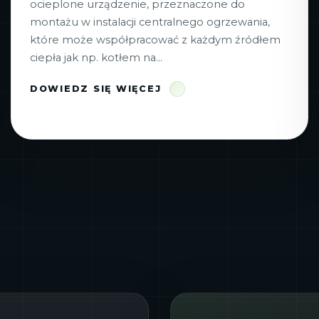
ocieplone urządzenie, przeznaczone do
montażu w instalacji centralnego ogrzewania,
które może współpracować z każdym źródłem
ciepła jak np. kotłem na...
DOWIEDZ SIĘ WIĘCEJ